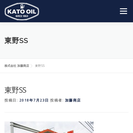
コ
ン
メニュー
テ
ン
ツ
へ
HOME
会社案内
事業内容
営業所一覧
ス
東野SS
キ
ッ
プ
採用情報
お問い合わせ
株式会社 加藤商店
東野SS
東野SS
投稿日:
2018年7月23日
投稿者:
加藤商店