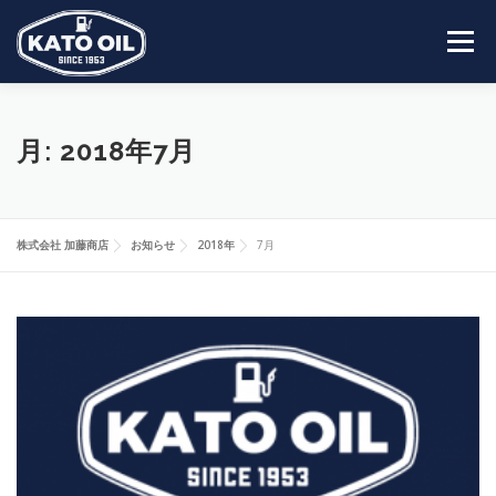
コ
ン
メニュー
テ
ン
ツ
へ
HOME
会社案内
事業内容
営業所一覧
ス
月:
2018年7月
キ
ッ
プ
採用情報
お問い合わせ
株式会社 加藤商店
お知らせ
2018年
7月