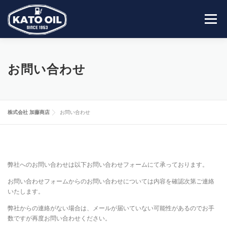
コ
ン
メニュー
テ
ン
ツ
へ
HOME
会社案内
事業内容
営業所一覧
ス
お問い合わせ
キ
ッ
プ
採用情報
お問い合わせ
株式会社 加藤商店
お問い合わせ
弊社へのお問い合わせは以下お問い合わせフォームにて承っております。
お問い合わせフォームからのお問い合わせについては内容を確認次第ご連絡
いたします。
弊社からの連絡がない場合は、メールが届いていない可能性があるのでお手
数ですが再度お問い合わせください。